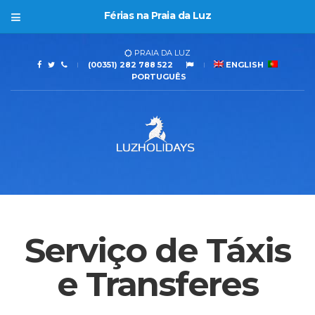
Férias na Praia da Luz
PRAIA DA LUZ
(00351) 282 788 522
ENGLISH
PORTUGUÊS
Serviço de Táxis
e Transferes